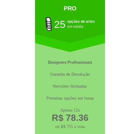
PRO
25
opções de artes
em média
Designers Profissionais
Garantia de Devolução
Revisões Ilimitadas
Primeiras opções em horas
Apenas 12x
R$ 78.36
ou R$ 755 à vista