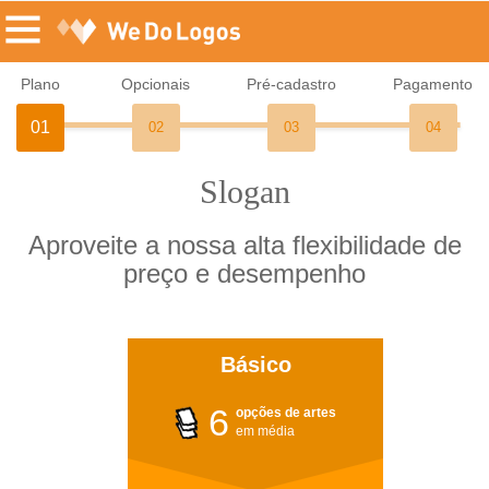
Plano
Opcionais
Pré-cadastro
Pagamento
01
02
03
04
Slogan
Aproveite a nossa alta flexibilidade de
preço e desempenho
Básico
6
opções de artes
em média