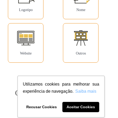
Logotipo
Nome
Website
Outros
Utilizamos cookies para melhorar sua
Confira milhares de clientes
experiência de navegação.
Saiba mais
dentro do seu segmento
Recusar Cookies
Aceitar Cookies