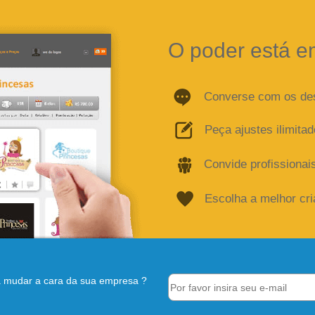
O poder está e
Converse com os de
Peça ajustes ilimita
Convide profissionai
Escolha a melhor cr
 mudar a cara da sua empresa ?