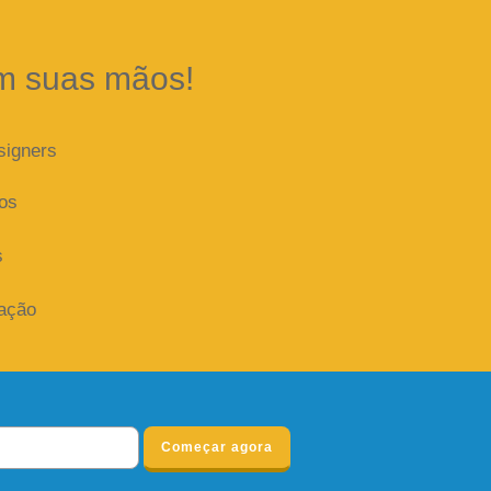
m suas mãos!
signers
dos
s
iação
Começar agora