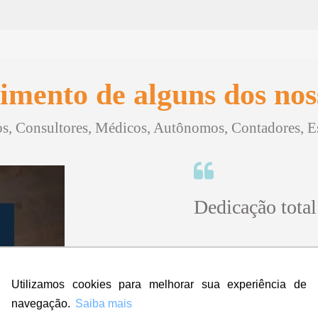
imento de alguns dos noss
, Consultores, Médicos, Autônomos, Contadores, Esc
Dedicação total
"Sinceramente, no iníci
contratar a empresa ma
Utilizamos cookies para melhorar sua experiência de
amei! Super rápido, prof
navegação.
Saiba mais
Eu indico, aprovo e dou