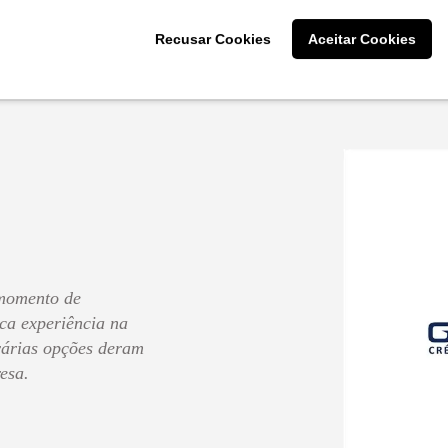
participaram!
Recusar Cookies
Aceitar Cookies
Cliente: Ellen Dias da 
momento de
ca experiência na
 várias opções deram
esa.