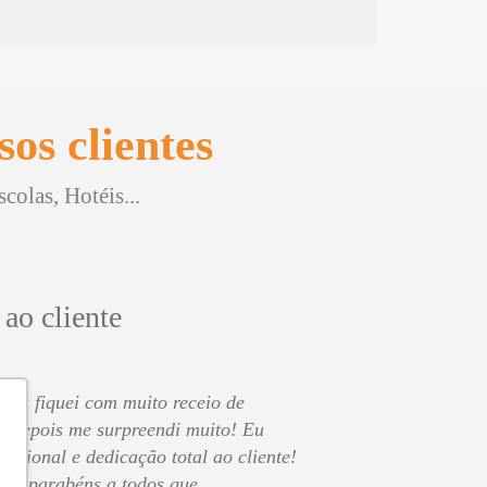
os clientes
olas, Hotéis...
 ao cliente
o eu fiquei com muito receio de
s depois me surpreendi muito! Eu
issional e dedicação total ao cliente!
 os parabéns a todos que