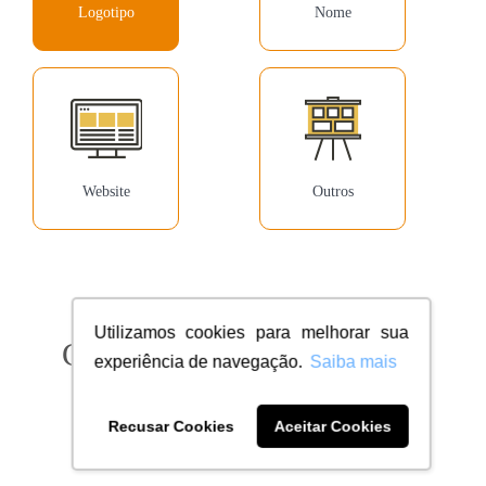
Logotipo
Nome
Website
Outros
Utilizamos cookies para melhorar sua
Confira milhares de clientes
experiência de navegação.
Saiba mais
dentro do seu segmento
Recusar Cookies
Aceitar Cookies