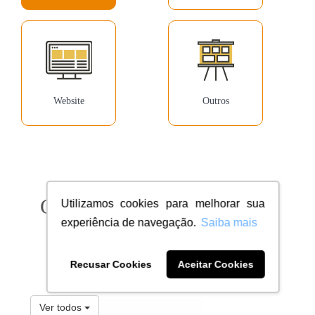
Website
Outros
Confira milhares de clientes
Utilizamos cookies para melhorar sua
experiência de navegação.
Saiba mais
dentro do seu segmento
Recusar Cookies
Aceitar Cookies
Ver todos