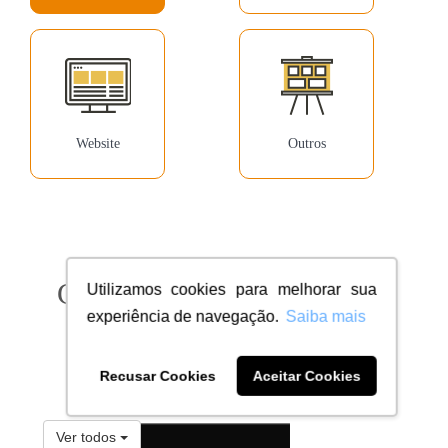
Website
Outros
Confira milhares de clientes
Utilizamos cookies para melhorar sua
experiência de navegação.
Saiba mais
dentro do seu segmento
Recusar Cookies
Aceitar Cookies
Ver todos