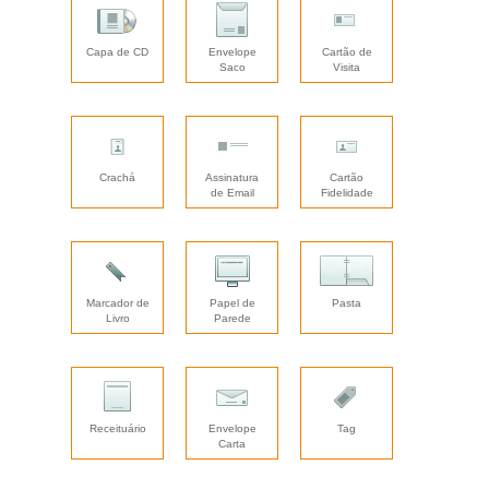
Capa de CD
Envelope
Cartão de
Saco
Visita
Crachá
Assinatura
Cartão
de Email
Fidelidade
Marcador de
Papel de
Pasta
Livro
Parede
Receituário
Envelope
Tag
Carta