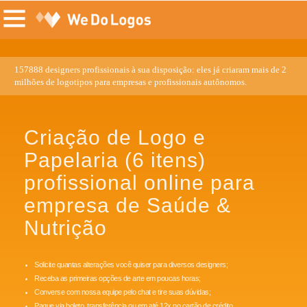
157888 designers profissionais à sua disposição: eles já criaram mais de 2
milhões de logotipos para empresas e profissionais autônomos.
Criação de Logo e
Papelaria (6 itens)
profissional online para
empresa de Saúde &
Nutrição
Solicite quantas alterações você quiser para diversos designers;
Receba as primeiras opções de arte em poucas horas;
Converse com nossa equipe pelo chat e tire suas dúvidas;
Pague via boleto, transferência ou em até 12x no cartão de crédito.