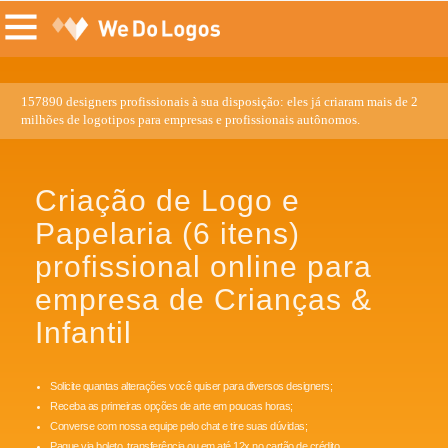
157890 designers profissionais à sua disposição: eles já criaram mais de 2
milhões de logotipos para empresas e profissionais autônomos.
Criação de Logo e
Papelaria (6 itens)
profissional online para
empresa de Crianças &
Infantil
Solicite quantas alterações você quiser para diversos designers;
Receba as primeiras opções de arte em poucas horas;
Converse com nossa equipe pelo chat e tire suas dúvidas;
Pague via boleto, transferência ou em até 12x no cartão de crédito.