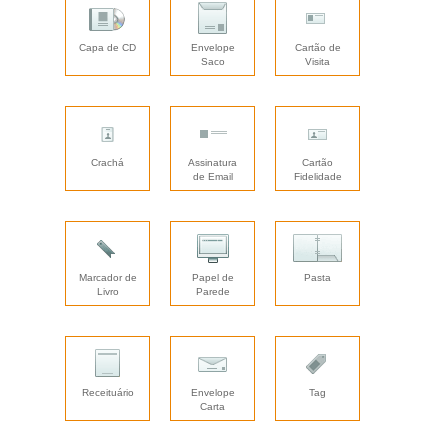
Capa de CD
Envelope
Cartão de
Saco
Visita
Crachá
Assinatura
Cartão
de Email
Fidelidade
Marcador de
Papel de
Pasta
Livro
Parede
Receituário
Envelope
Tag
Carta