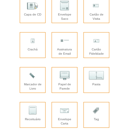
Capa de CD
Envelope
Cartão de
Saco
Visita
Crachá
Assinatura
Cartão
de Email
Fidelidade
Marcador de
Papel de
Pasta
Livro
Parede
Receituário
Envelope
Tag
Carta