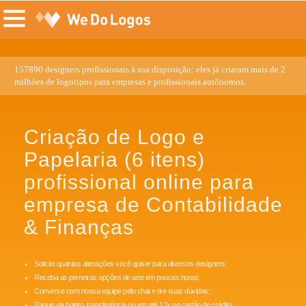
157890 designers profissionais à sua disposição: eles já criaram mais de 2
milhões de logotipos para empresas e profissionais autônomos.
Criação de Logo e
Papelaria (6 itens)
profissional online para
empresa de Contabilidade
& Finanças
Solicite quantas alterações você quiser para diversos designers;
Receba as primeiras opções de arte em poucas horas;
Converse com nossa equipe pelo chat e tire suas dúvidas;
Pague via boleto, transferência ou em até 12x no cartão de crédito.