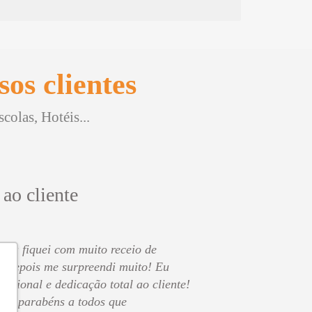
os clientes
olas, Hotéis...
 ao cliente
o eu fiquei com muito receio de
s depois me surpreendi muito! Eu
issional e dedicação total ao cliente!
 os parabéns a todos que