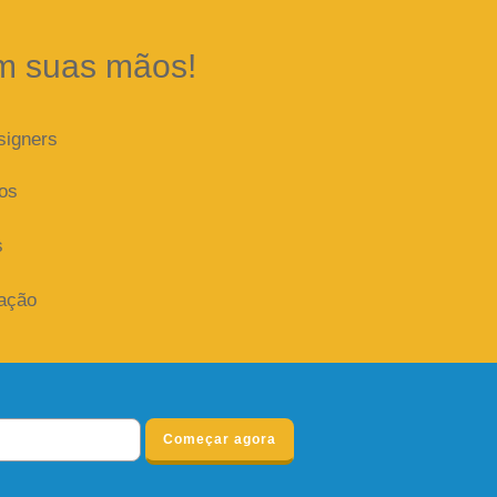
m suas mãos!
signers
dos
s
iação
Começar agora