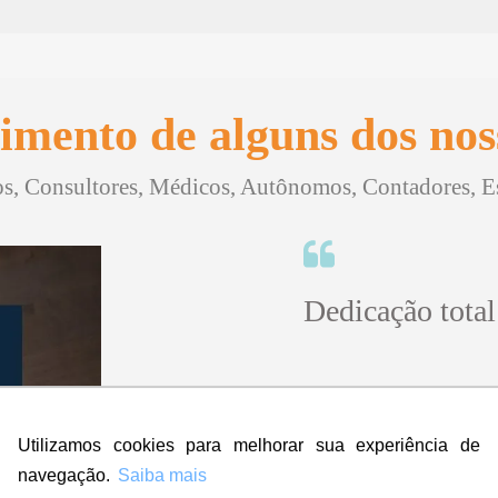
imento de alguns dos noss
, Consultores, Médicos, Autônomos, Contadores, Esc
Dedicação total
"Sinceramente, no iníci
contratar a empresa ma
Utilizamos cookies para melhorar sua experiência de
amei! Super rápido, prof
navegação.
Saiba mais
Eu indico, aprovo e dou