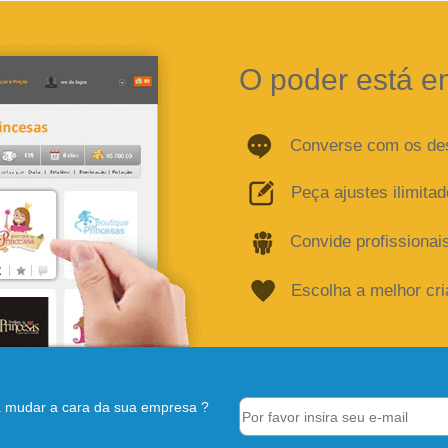
O poder está e
Converse com os de
Peça ajustes ilimita
Convide profissionai
Escolha a melhor cr
 mudar a cara da sua empresa ?