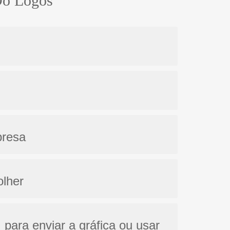
 Do Logos
presa
olher
 para enviar a gráfica ou usar