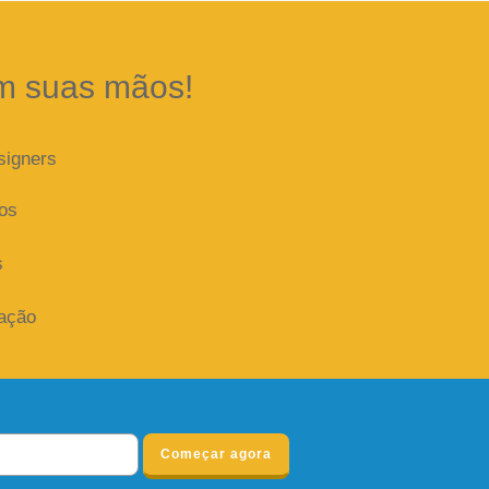
m suas mãos!
signers
dos
s
iação
Começar agora