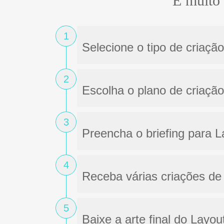
É muito 
1
Selecione o tipo de criaçã
2
Escolha o plano de criação
3
Preencha o briefing para 
4
Receba várias criações de 
5
Baixe a arte final do Layo