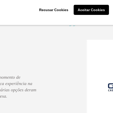
Eu indico, aprovo e dou
participaram!
Recusar Cookies
Aceitar Cookies
Cliente: Ellen Dias da 
momento de
ca experiência na
 várias opções deram
esa.