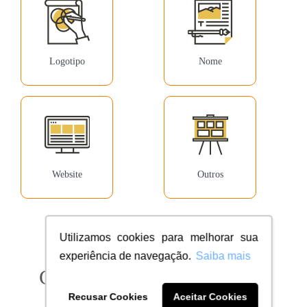
Logotipo
Nome
Website
Outros
Utilizamos cookies para melhorar sua
experiência de navegação.
Saiba mais
Confira milhares de clientes
dentro do seu segmento
Recusar Cookies
Aceitar Cookies