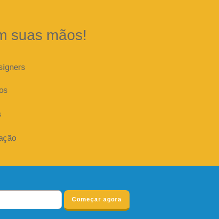
m suas mãos!
signers
dos
s
iação
Começar agora