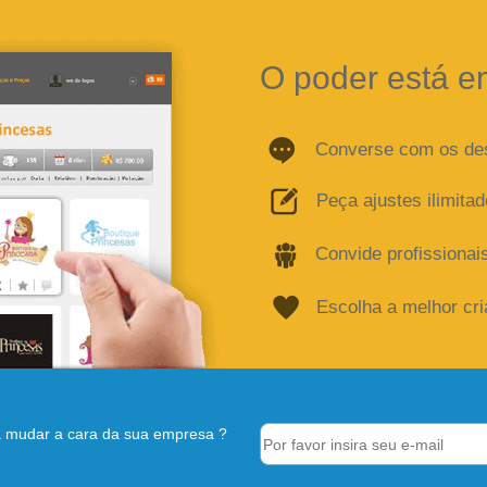
O poder está e
Converse com os de
Peça ajustes ilimita
Convide profissionai
Escolha a melhor cr
 mudar a cara da sua empresa ?