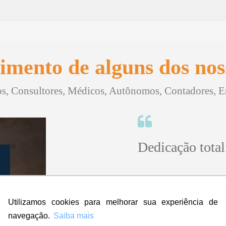
imento de alguns dos noss
, Consultores, Médicos, Autônomos, Contadores, Esc
Dedicação total
"Sinceramente, no iníci
contratar a empresa ma
Utilizamos cookies para melhorar sua experiência de
amei! Super rápido, prof
navegação.
Saiba mais
Eu indico, aprovo e dou