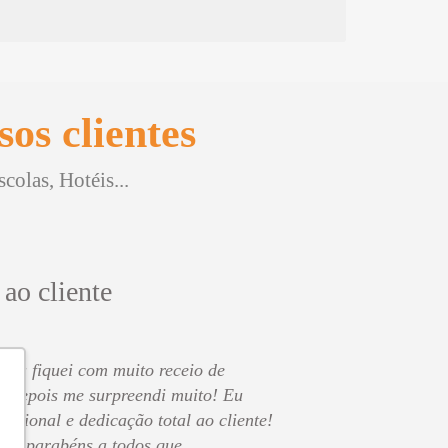
os clientes
olas, Hotéis...
 ao cliente
o eu fiquei com muito receio de
s depois me surpreendi muito! Eu
issional e dedicação total ao cliente!
 os parabéns a todos que