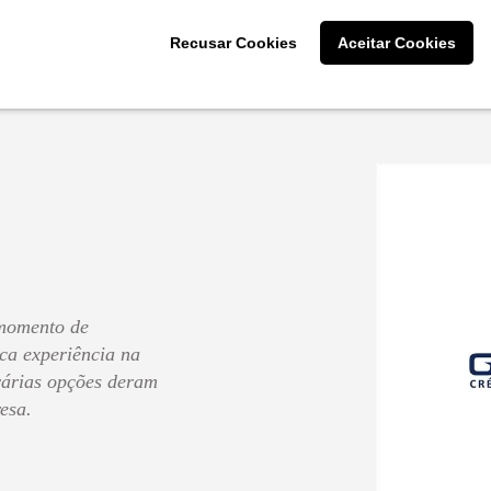
participaram!
Recusar Cookies
Aceitar Cookies
Cliente: Ellen Dias da 
momento de
ca experiência na
 várias opções deram
esa.