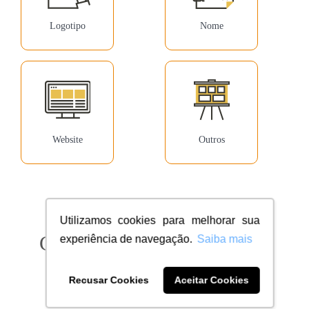
Logotipo
Nome
Website
Outros
Utilizamos cookies para melhorar sua
Confira milhares de clientes
experiência de navegação.
Saiba mais
dentro do seu segmento
Recusar Cookies
Aceitar Cookies