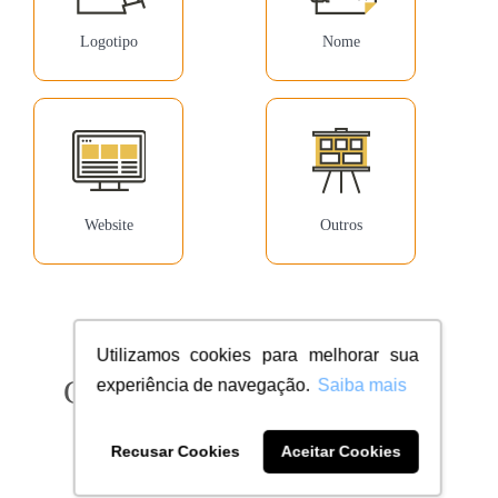
Logotipo
Nome
Website
Outros
Utilizamos cookies para melhorar sua
Confira milhares de clientes
experiência de navegação.
Saiba mais
dentro do seu segmento
Recusar Cookies
Aceitar Cookies