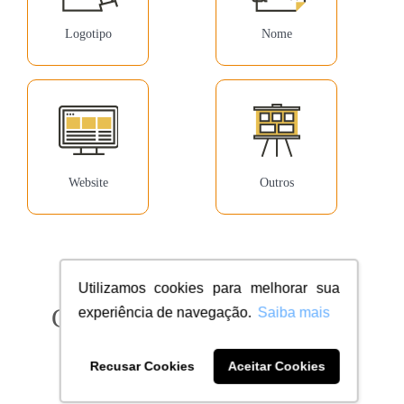
Logotipo
Nome
Website
Outros
Utilizamos cookies para melhorar sua
Confira milhares de clientes
experiência de navegação.
Saiba mais
dentro do seu segmento
Recusar Cookies
Aceitar Cookies