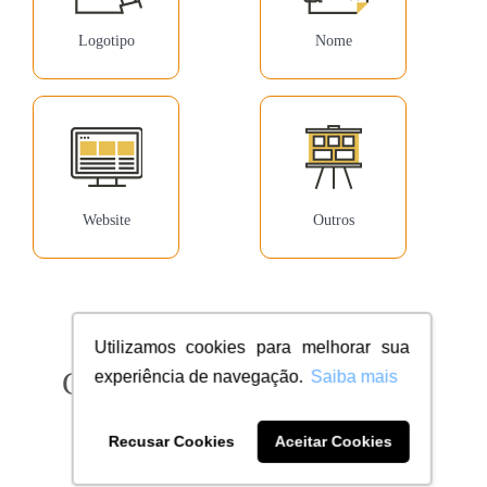
Logotipo
Nome
Website
Outros
Utilizamos cookies para melhorar sua
Confira milhares de clientes
experiência de navegação.
Saiba mais
dentro do seu segmento
Recusar Cookies
Aceitar Cookies