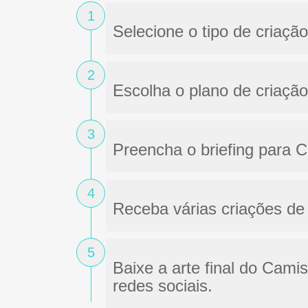
1
Selecione o tipo de criaçã
2
Escolha o plano de criaçã
3
Preencha o briefing para 
4
Receba várias criações de 
5
Baixe a arte final do Cami
redes sociais.