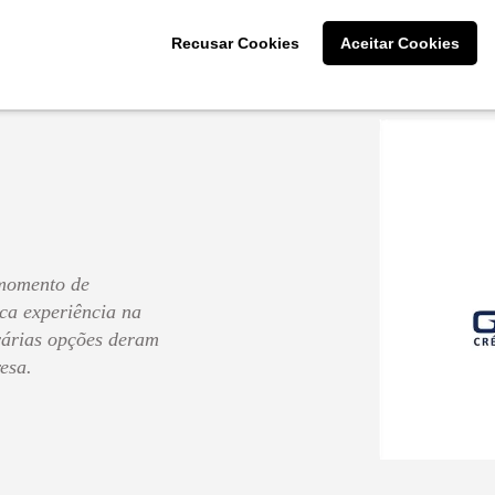
Cliente: Ellen Dias da 
Recusar Cookies
Aceitar Cookies
momento de
ca experiência na
 várias opções deram
esa.