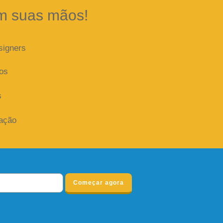
m suas mãos!
signers
dos
s
iação
Começar agora