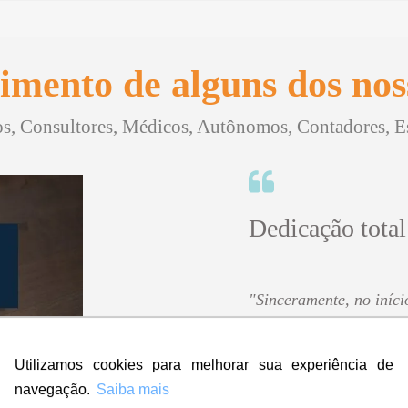
imento de alguns dos noss
, Consultores, Médicos, Autônomos, Contadores, Esc
Dedicação total
"Sinceramente, no iníci
contratar a empresa ma
amei! Super rápido, prof
Utilizamos cookies para melhorar sua experiência de
Eu indico, aprovo e dou
participaram!
navegação.
Saiba mais