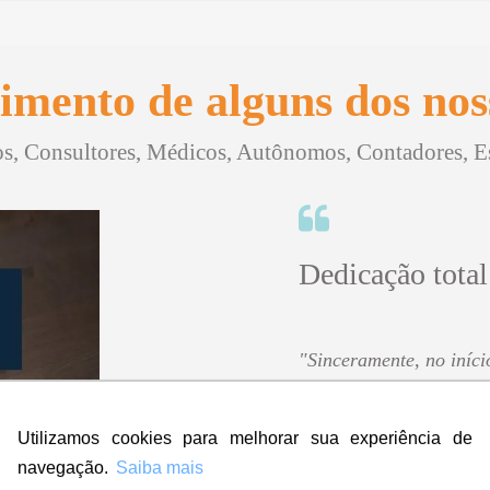
imento de alguns dos noss
, Consultores, Médicos, Autônomos, Contadores, Esc
Dedicação total
"Sinceramente, no iníci
contratar a empresa ma
amei! Super rápido, prof
Utilizamos cookies para melhorar sua experiência de
Eu indico, aprovo e dou
participaram!
navegação.
Saiba mais