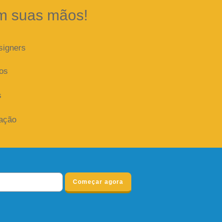
m suas mãos!
signers
dos
s
iação
Começar agora