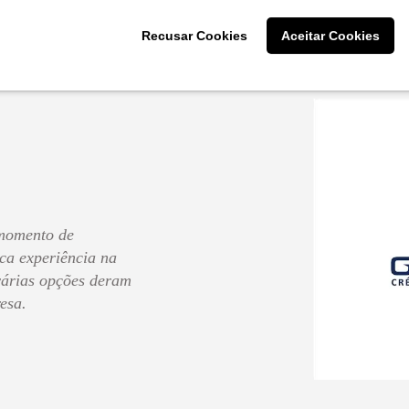
Cliente: Ellen Dias da 
Recusar Cookies
Aceitar Cookies
momento de
ca experiência na
 várias opções deram
esa.