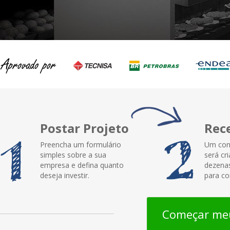
Postar Projeto
Rec
Preencha um formulário
Um con
simples sobre a sua
será cr
empresa e defina quanto
dezenas
deseja investir.
para co
Começar meu