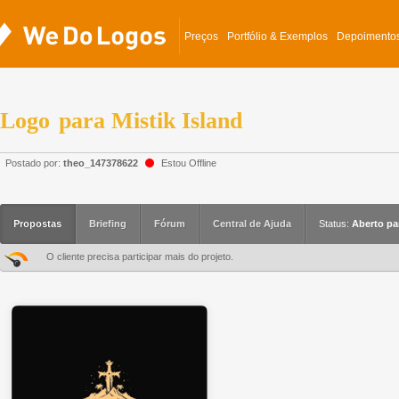
Preços
Portfólio & Exemplos
Depoimento
Logo
para
Mistik Island
Postado por:
theo_147378622
Estou Offline
Propostas
Briefing
Fórum
Central de Ajuda
Status:
Aberto pa
O cliente precisa participar mais do projeto.