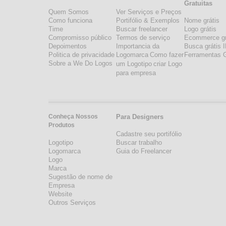
Gratuitas
Quem Somos
Ver Serviços e Preços
Como funciona
Portifólio & Exemplos
Nome grátis
Time
Buscar freelancer
Logo grátis
Compromisso público
Termos de serviço
Ecommerce gr
Depoimentos
Importancia da
Busca grátis 
Politica de privacidade
Logomarca
Como fazer
Ferramentas G
Sobre a We Do Logos
um Logotipo
criar Logo
para empresa
Conheça Nossos
Para Designers
Produtos
Cadastre seu portifólio
Logotipo
Buscar trabalho
Logomarca
Guia do Freelancer
Logo
Marca
Sugestão de nome de
Empresa
Website
Outros Serviços