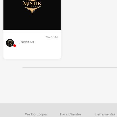
#6721057
Rdesign SM
We Do Logos
Para Clientes
Ferramentas