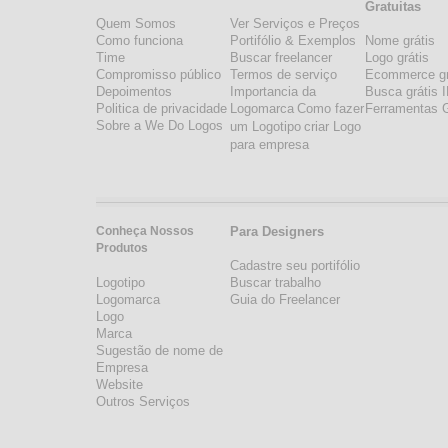
Gratuitas
Quem Somos
Ver Serviços e Preços
Como funciona
Portifólio & Exemplos
Nome grátis
Time
Buscar freelancer
Logo grátis
Compromisso público
Termos de serviço
Ecommerce gr
Depoimentos
Importancia da
Busca grátis 
Politica de privacidade
Logomarca
Como fazer
Ferramentas G
Sobre a We Do Logos
um Logotipo
criar Logo
para empresa
Conheça Nossos
Para Designers
Produtos
Cadastre seu portifólio
Logotipo
Buscar trabalho
Logomarca
Guia do Freelancer
Logo
Marca
Sugestão de nome de
Empresa
Website
Outros Serviços