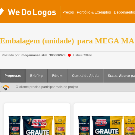
Preços
Portfólio & Exemplos
Depoimento
Embalagem (unidade)
para
MEGA MA
Postado por:
megamassa.stm_386606979
Estou Offline
Propostas
Briefing
Fórum
Central de Ajuda
Status:
Aberto pa
O cliente precisa participar mais do projeto.