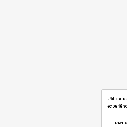
Utiliza
experiên
Recus