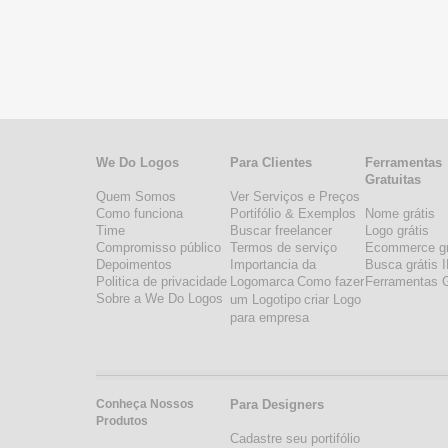
We Do Logos
Para Clientes
Ferramentas
Gratuitas
Quem Somos
Ver Serviços e Preços
Como funciona
Portifólio & Exemplos
Nome grátis
Time
Buscar freelancer
Logo grátis
Compromisso público
Termos de serviço
Ecommerce gr
Depoimentos
Importancia da
Busca grátis 
Politica de privacidade
Logomarca
Como fazer
Ferramentas G
Sobre a We Do Logos
um Logotipo
criar Logo
para empresa
Conheça Nossos
Para Designers
Produtos
Cadastre seu portifólio