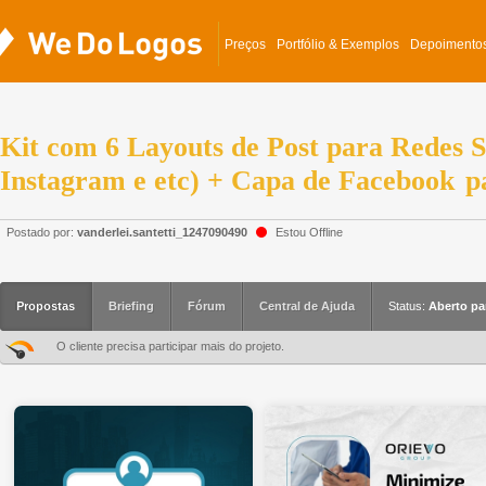
Preços
Portfólio & Exemplos
Depoimento
Kit com 6 Layouts de Post para Redes S
Instagram e etc) + Capa de Facebook
p
Postado por:
vanderlei.santetti_1247090490
Estou Offline
Propostas
Briefing
Fórum
Central de Ajuda
Status:
Aberto pa
O cliente precisa participar mais do projeto.