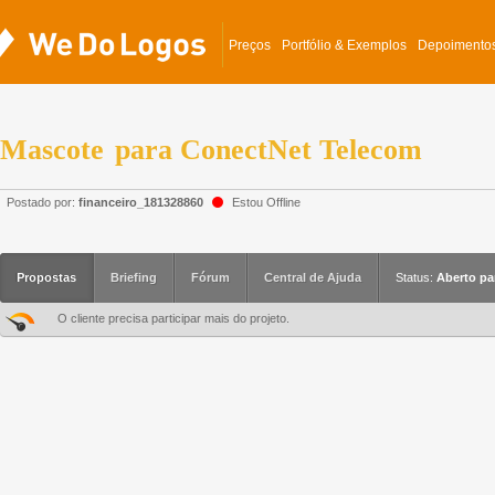
Preços
Portfólio & Exemplos
Depoimento
Mascote
para
ConectNet Telecom
Postado por:
financeiro_181328860
Estou Offline
Propostas
Briefing
Fórum
Central de Ajuda
Status:
Aberto pa
O cliente precisa participar mais do projeto.