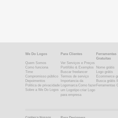
We Do Logos
Para Clientes
Ferramentas
Gratuitas
Quem Somos
Ver Serviços e Preços
Como funciona
Portifólio & Exemplos
Nome grátis
Time
Buscar freelancer
Logo grátis
Compromisso público
Termos de serviço
Ecommerce gr
Depoimentos
Importancia da
Busca grátis 
Politica de privacidade
Logomarca
Como fazer
Ferramentas G
Sobre a We Do Logos
um Logotipo
criar Logo
para empresa
Conheça Nossos
Para Designers