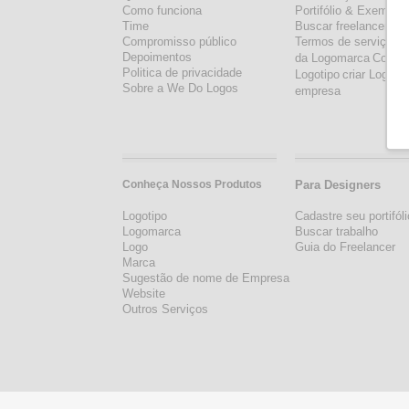
Como funciona
Portifólio & Exemplo
Time
Buscar freelancer
Compromisso público
Termos de serviço
Im
Depoimentos
da Logomarca
Como 
Politica de privacidade
Logotipo
criar Logo p
Sobre a We Do Logos
empresa
Conheça Nossos Produtos
Para Designers
Logotipo
Cadastre seu portifóli
Logomarca
Buscar trabalho
Logo
Guia do Freelancer
Marca
Sugestão de nome de Empresa
Website
Outros Serviços