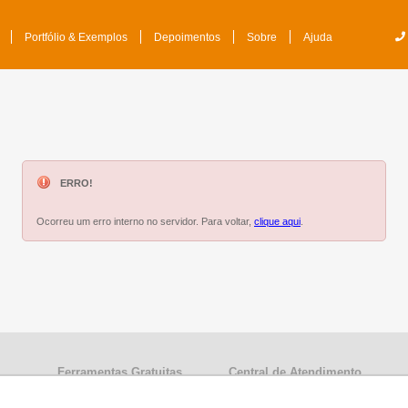
Portfólio & Exemplos
Depoimentos
Sobre
Ajuda
ERRO!
Ocorreu um erro interno no servidor. Para voltar,
clique aqui
.
Ferramentas Gratuitas
Central de Atendimento
s
Nome grátis
Central de Ajuda