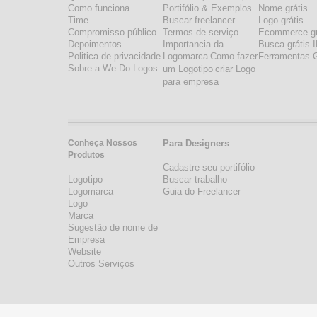
Como funciona
Portifólio & Exemplos
Nome grátis
Time
Buscar freelancer
Logo grátis
Compromisso público
Termos de serviço
Ecommerce gr
Depoimentos
Importancia da
Busca grátis 
Politica de privacidade
Logomarca
Como fazer
Ferramentas G
Sobre a We Do Logos
um Logotipo
criar Logo
para empresa
Conheça Nossos
Para Designers
Produtos
Cadastre seu portifólio
Logotipo
Buscar trabalho
Logomarca
Guia do Freelancer
Logo
Marca
Sugestão de nome de
Empresa
Website
Outros Serviços