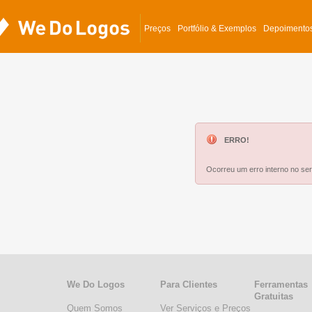
Preços
Portfólio & Exemplos
Depoimento
ERRO!
Ocorreu um erro interno no serv
We Do Logos
Para Clientes
Ferramentas
Gratuitas
Quem Somos
Ver Serviços e Preços