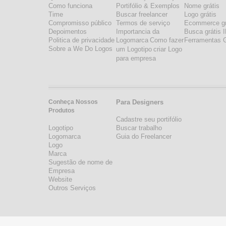
Como funciona
Portifólio & Exemplos
Nome grátis
Time
Buscar freelancer
Logo grátis
Compromisso público
Termos de serviço
Ecommerce gr
Depoimentos
Importancia da
Busca grátis 
Politica de privacidade
Logomarca
Como fazer
Ferramentas G
Sobre a We Do Logos
um Logotipo
criar Logo
para empresa
Conheça Nossos
Para Designers
Produtos
Cadastre seu portifólio
Logotipo
Buscar trabalho
Logomarca
Guia do Freelancer
Logo
Marca
Sugestão de nome de
Empresa
Website
Outros Serviços