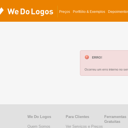
Preços
Portfólio & Exemplos
Depoimento
ERRO!
Ocorreu um erro interno no serv
We Do Logos
Para Clientes
Ferramentas
Gratuitas
Quem Somos
Ver Serviços e Preços