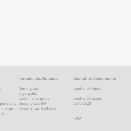
Ferramentas Gratuitas
Central de Atendimento
s
Nome grátis
Central de Ajuda
s
Logo grátis
Ecommerce grátis
Central de ajuda:
portancia
Busca grátis INPI
3003 0528
Ferramentas Gratuitas
fazer um
ara
FAQ