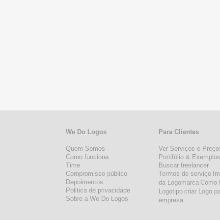
We Do Logos
Para Clientes
Quem Somos
Ver Serviços e Preço
Como funciona
Portifólio & Exemplo
Time
Buscar freelancer
Compromisso público
Termos de serviço
Im
Depoimentos
da Logomarca
Como 
Politica de privacidade
Logotipo
criar Logo p
Sobre a We Do Logos
empresa