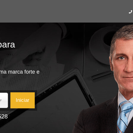
para
ma marca forte e
Iniciar
528