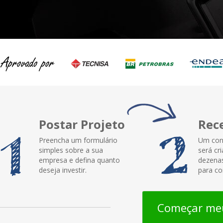
Postar Projeto
Rec
Preencha um formulário
Um con
simples sobre a sua
será cr
empresa e defina quanto
dezenas
deseja investir.
para co
Começar meu