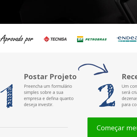
Postar Projeto
Rec
Preencha um formulário
Um con
simples sobre a sua
será cr
empresa e defina quanto
dezenas
deseja investir.
para co
Começar meu