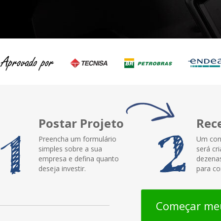
Postar Projeto
Rec
Preencha um formulário
Um con
simples sobre a sua
será cr
empresa e defina quanto
dezenas
deseja investir.
para co
Começar meu