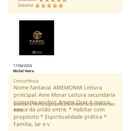
Sistema:
17/06/2026
Michel Vieira
Concorrência
Nome fantasia: AMEMORAR Leitura
principal: Ame Morar Leitura secundária
(conceito oculto): Amém Orar A marca
Gratidão a WeDoLogos pela praticidade do processo das
nasce da união entre: * Habitar com
artes.
propósito * Espiritualidade prática *
Família, lar e v