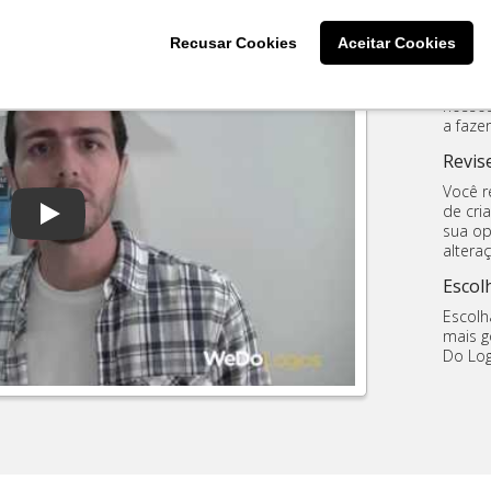
Crie 
Recusar Cookies
Aceitar Cookies
Preenc
como q
nossos
a faze
Revise
Você r
de cri
Play: Youtube Video
sua op
altera
Escol
Escolh
mais g
Do Log