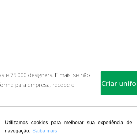
as e 75.000 designers. E mais: se não
Criar unif
iforme para empresa, recebe o
uniforme para empresa com a 
Utilizamos cookies para melhorar sua experiência de
navegação.
Saiba mais