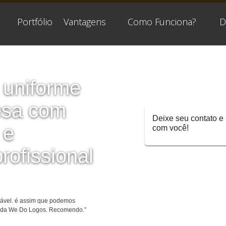
Portfólio
Vantagens
Como Funciona?
D
 uniforme
esa com
Deixe seu contato e
 e
com você!
rofissional
ável. é assim que podemos
o da We Do Logos. Recomendo.”