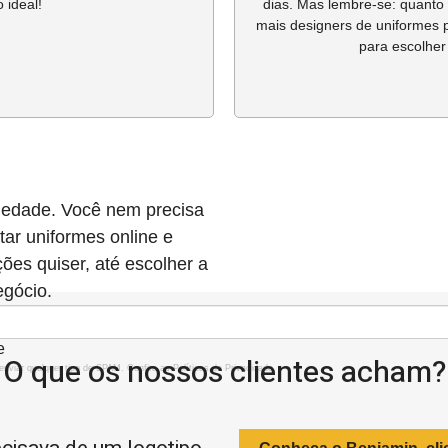
 ideal!
dias. Mas lembre-se: quanto 
mais designers de uniformes p
para escolher
ariedade. Você nem precisa
ar uniformes online e
ões quiser, até escolher a
egócio.
e
O que os nossos clientes acham?
 enviar qualquer tipo de SPAM. Confira as
Políticas de Privacidade.