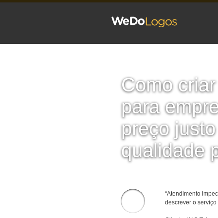
Como criar
para empr
preço justo
qualidade p
“Atendimento impec
descrever o serviç