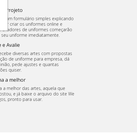
um Projeto
ha um formulário simples explicando
uer criar os uniformes online e
 criadores de uniformes começarão
r seu uniforme imediatamente.
 e Avalie
ecebe diversas artes com propostas
ação de uniforme para empresa, dá
inião, pede ajustes e quantas
ções quiser.
ha a melhor
a a melhor das artes, aquela que
ostou, e já baixe o arquivo do site We
os, pronto para usar.