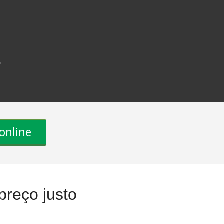
>
online
reço justo