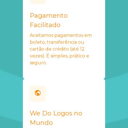
Pagamento
Facilitado
Aceitamos pagamentos em
boleto, transferência ou
cartão de crédito (até 12
vezes). É simples, prático e
seguro.
We Do Logos no
Mundo