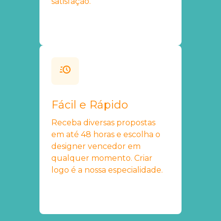
satisfação.
Fácil e Rápido
Receba diversas propostas
em até 48 horas e escolha o
designer vencedor em
qualquer momento. Criar
logo é a nossa especialidade.