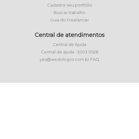
Cadastre seu portfólio
Buscar trabalho
Guia do Freelancer
Central de atendimentos
Central de Ajuda
Central de ajuda : 3003 0528
yes@wedologos.com.br FAQ