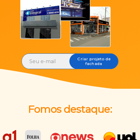
Criar projeto de
fachada
Fomos destaque: