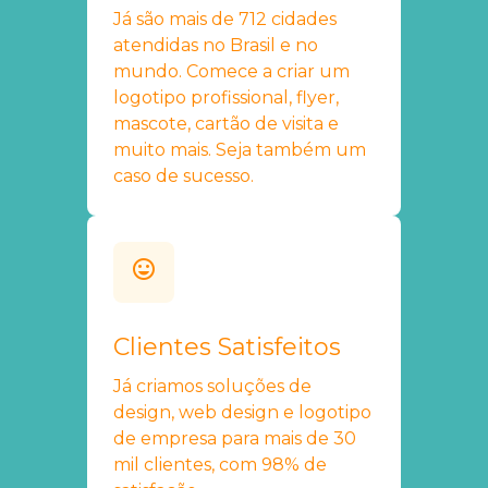
Já são mais de 712 cidades
atendidas no Brasil e no
mundo. Comece a criar um
logotipo profissional, flyer,
mascote, cartão de visita e
muito mais. Seja também um
caso de sucesso.
Clientes Satisfeitos
Já criamos soluções de
design, web design e logotipo
de empresa para mais de 30
mil clientes, com 98% de