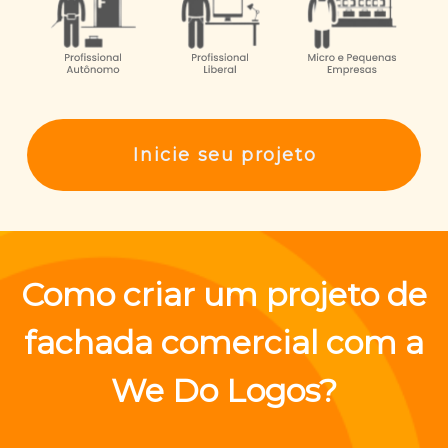
Inicie seu projeto
Como criar um projeto de
fachada comercial com a
We Do Logos?