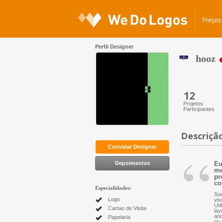
Preços
Perfil Designer
hooz
12
Projetos
Participantes
Descriçã
“
Convidar Designer
Depoimentos
Eu
me
pr
co
Especialidades:
Som
Logo
vis
Uti
Cartao de Visita
lay
ano
Papelaria
ou 