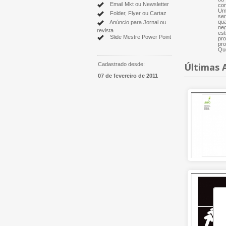
Email Mkt ou Newsletter
com
Um 
Folder, Flyer ou Cartaz
ser
qua
Anúncio para Jornal ou
neg
revista
est
Slide Mestre Power Point
pro
pro
Que
Cadastrado desde:
Últimas 
07 de fevereiro de 2011