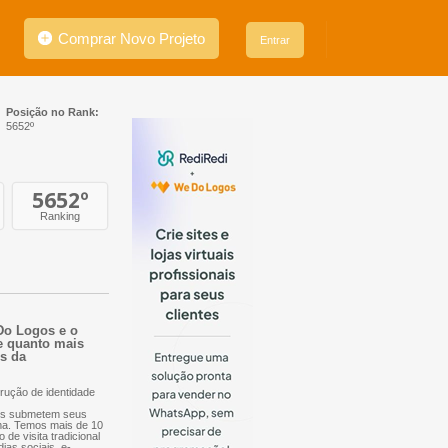
Comprar Novo Projeto
Entrar
Posição no Rank:
5652º
5652
º
Ranking
 Do Logos e o
ue quanto mais
es da
rução de identidade
nais submetem seus
orma. Temos mais de 10
 de visita tradicional
dias sociais, e-