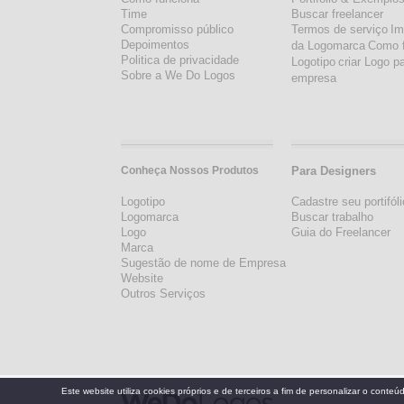
Time
Buscar freelancer
Compromisso público
Termos de serviço
Im
Depoimentos
da Logomarca
Como 
Politica de privacidade
Logotipo
criar Logo p
Sobre a We Do Logos
empresa
Conheça Nossos Produtos
Para Designers
Logotipo
Cadastre seu portifóli
Logomarca
Buscar trabalho
Logo
Guia do Freelancer
Marca
Sugestão de nome de Empresa
Website
Outros Serviços