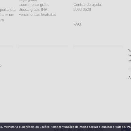
Ecommerce grátis
Central de ajuda:
portancia
Busca grátis INPI
3003 0528
Ferramentas Gratuitas
fazer um
ara
FAQ
W
f
s
o
A
Central de ajuda: 3003 0528