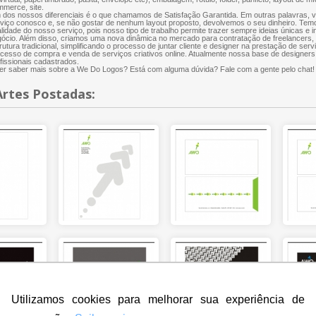
merce, site.
dos nossos diferenciais é o que chamamos de Satisfação Garantida. Em outras palavras, 
viço conosco e, se não gostar de nenhum layout proposto, devolvemos o seu dinheiro. Te
lidade do nosso serviço, pois nosso tipo de trabalho permite trazer sempre ideias únicas e 
ócio. Além disso, criamos uma nova dinâmica no mercado para contratação de freelancers
rutura tradicional, simplificando o processo de juntar cliente e designer na prestação de servi
cesso de compra e venda de serviços criativos online. Atualmente nossa base de designers
fissionais cadastrados.
r saber mais sobre a We Do Logos? Está com alguma dúvida? Fale com a gente pelo chat!
Artes Postadas:
Utilizamos cookies para melhorar sua experiência de