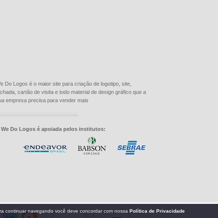
e Do Logos é o maior site para criação de logotipo, site,
achada, cartão de visita e todo material de design gráfico que a
ua empresa precisa para vender mais
 We Do Logos é apoiada pelos institutos: