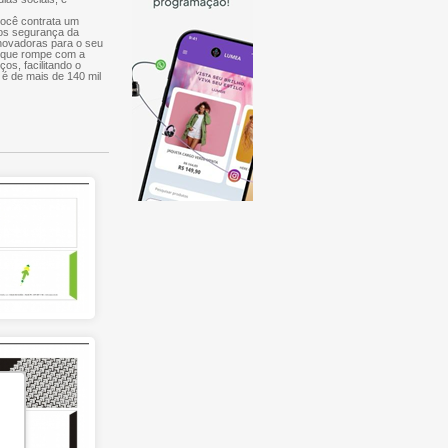
você contrata um
mos segurança da
inovadoras para o seu
, que rompe com a
ços, facilitando o
 é de mais de 140 mil