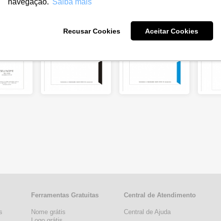
navegação.
Saiba mais
Recusar Cookies
Aceitar Cookies
Ferramentas Gratuitas
Central de Atendimento
s
Nome grátis
Central de Ajuda
s
Logo grátis