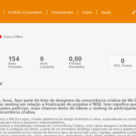
Portfólio & Exemplos
Depoimentos
Sobre
Ajuda
Estou Offline
154
0
0,00
0
Artes
Artes
Prêmios
WDL Pontos
Postadas
Campeãs
Recebidos
o:
, hooz, faço parte do time de designers da concorrência criativa da We
u ranking em relação a finalização de projetos é 5652. Isso significa q
ojetos participo, mais chances tenho de liderar o ranking de participant
ncorrência criativa.
os a We Do Logos, a maior plataforma de design da América Latina, especializada na const
ual para micro e pequenos empreendedores.
lizamos a metodologia chamada de Concorrência Criativa, onde vários designers profissio
outs à avaliação do cliente, a partir de um formulário (briefing) cadastrado na nossa plataf
s de experiência em criação de diversos tipos de layout tais como: logotipo, papelaria (cartão
virtual, papel timbrado, pasta, envelope etc), embalagem, rótulo, folder, panfleto, layout de mí