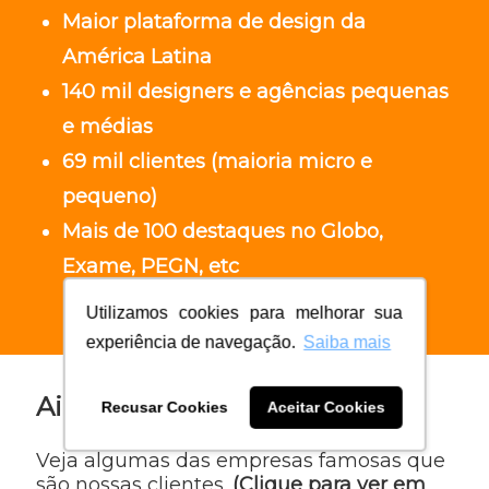
Maior plataforma de design da
América Latina
140 mil designers e agências pequenas
e médias
69 mil clientes (maioria micro e
pequeno)
Mais de 100 destaques no Globo,
Exame, PEGN, etc
Utilizamos cookies para melhorar sua
experiência de navegação.
Saiba mais
Ainda inseguro?
Recusar Cookies
Aceitar Cookies
Veja algumas das empresas famosas que
são nossas clientes.
(Clique para ver em